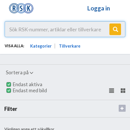
Logga in
Kategorier
Tillverkare
VISA ALLA:
Sortera på
Endast aktiva
Endast med bild
Filter
Vänligen ange ett sökvillkor