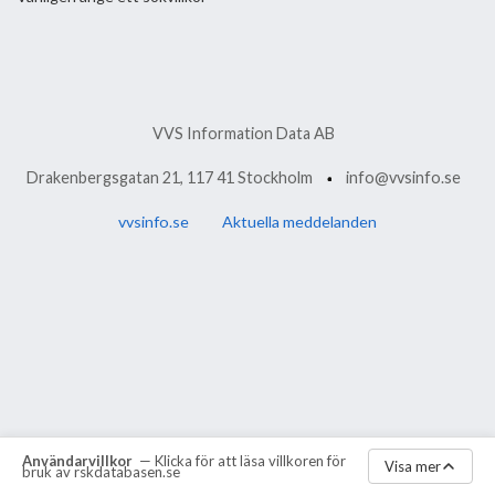
VVS Information Data AB
Drakenbergsgatan 21, 117 41 Stockholm
info@vvsinfo.se
vvsinfo.se
Aktuella meddelanden
Användarvillkor
— Klicka för att läsa villkoren för
Visa mer
bruk av rskdatabasen.se