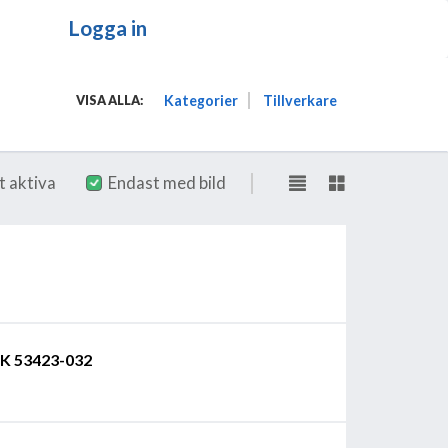
Logga in
Kategorier
Tillverkare
VISA ALLA:
t aktiva
Endast med bild
RK 53423-032