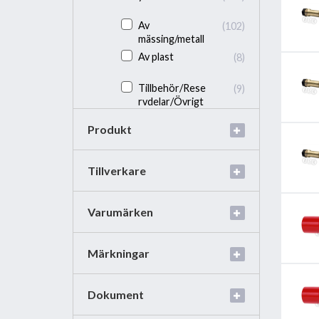
Av
(102)
mässing/metall
Av plast
(8)
Tillbehör/Rese
(9)
rvdelar/Övrigt
Produkt
Tillverkare
Varumärken
Märkningar
Dokument