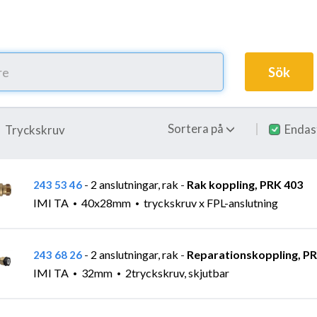
Sök
Sortera på
Endas
Tryckskruv
2 anslutningar, rak
Rak koppling, PRK 403
243 53 46
-
-
IMI TA
40x28mm
tryckskruv x FPL-anslutning
2 anslutningar, rak
Reparationskoppling, P
243 68 26
-
-
IMI TA
32mm
2tryckskruv, skjutbar