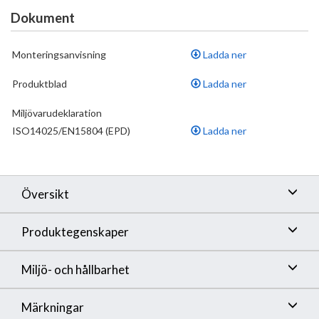
monteringstyp: ytmontering anslutningsstorlek DN15
Dokument
anslutningsgänga G ½ stickmått 160 cc variabelt
väggfäste skyddat mot återströmning rörlängd: 1067
Monteringsanvisning
Ladda ner
mm Blandaren är en 150cc-blandare med påsatta
excentrar 2 funktioner
Produktblad
Ladda ner
Miljövarudeklaration
ISO14025/EN15804 (EPD)
Ladda ner
Översikt
Produktegenskaper
Miljö- och hållbarhet
Märkningar