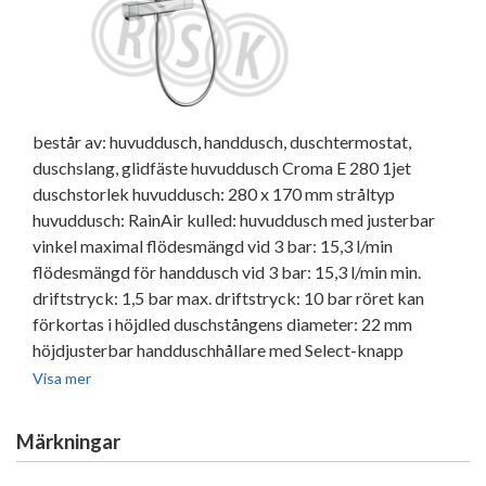
består av: huvuddusch, handdusch, duschtermostat,
duschslang, glidfäste huvuddusch Croma E 280 1jet
duschstorlek huvuddusch: 280 x 170 mm stråltyp
huvuddusch: RainAir kulled: huvuddusch med justerbar
vinkel maximal flödesmängd vid 3 bar: 15,3 l/min
flödesmängd för handdusch vid 3 bar: 15,3 l/min min.
driftstryck: 1,5 bar max. driftstryck: 10 bar röret kan
förkortas i höjdled duschstångens diameter: 22 mm
höjdjusterbar handduschhållare med Select-knapp
duscharmlängd huvuddusch: 340 mm svängbar
Visa mer
duscharm CoolContact termostat: Förhindrar att höljet
värms upp och gör det säkrare att duscha termostat
Märkningar
Ecostat E säkerhetsspärr vid 40°C förbrukaraktivering
genom vridning lämpad för genomflödesvärmare