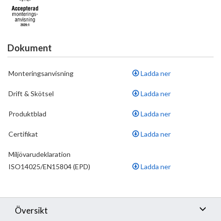
uppfyller även kraven med dubbla backventiler gällande
återströmning enligt Säker Vatten § 5.3
•
Ljudklass 1
Dokument
Monteringsanvisning
Ladda ner
Drift & Skötsel
Ladda ner
Produktblad
Ladda ner
Certifikat
Ladda ner
Miljövarudeklaration
ISO14025/EN15804 (EPD)
Ladda ner
Översikt