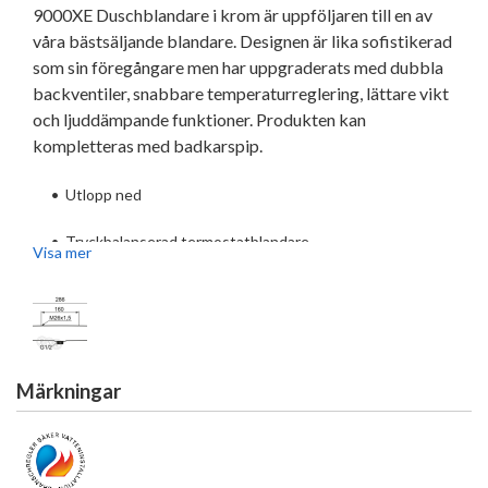
9000XE Duschblandare i krom är uppföljaren till en av
våra bästsäljande blandare. Designen är lika sofistikerad
som sin föregångare men har uppgraderats med dubbla
backventiler, snabbare temperaturreglering, lättare vikt
och ljuddämpande funktioner. Produkten kan
kompletteras med badkarspip.
•
Utlopp ned
•
Tryckbalanserad termostatblandare
Visa mer
•
Eco Flow
•
Säkerhetsspärr 38 °C
•
Eco-stopp
Märkningar
•
Lead Free (blyfri)
•
Återströmningsskydd enligt EU-standard SS-EN 1717,