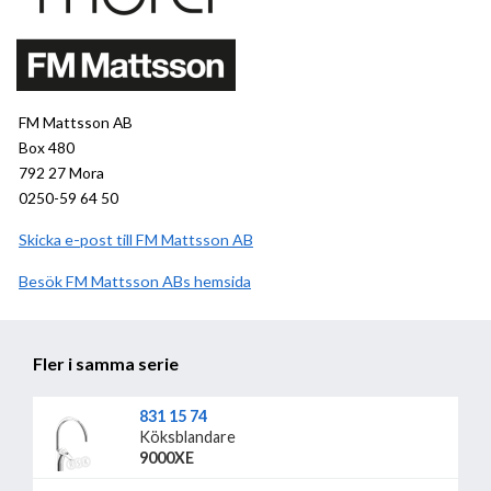
FM Mattsson AB
Box 480
792 27 Mora
0250-59 64 50
Skicka e-post till FM Mattsson AB
Besök
FM Mattsson AB
hemsida
Fler i samma serie
831 15 74
Köksblandare
9000XE