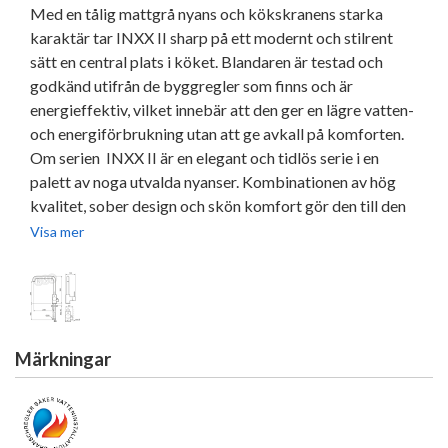
Med en tålig mattgrå nyans och kökskranens starka
karaktär tar INXX II sharp på ett modernt och stilrent
sätt en central plats i köket. Blandaren är testad och
godkänd utifrån de byggregler som finns och är
energieffektiv, vilket innebär att den ger en lägre vatten-
och energiförbrukning utan att ge avkall på komforten.
Om serien INXX II är en elegant och tidlös serie i en
palett av noga utvalda nyanser. Kombinationen av hög
kvalitet, sober design och skön komfort gör den till den
ultimata serien.
Visa mer
•
Keramisk tätning
•
Omställbar flödesbegränsning och temperaturspärr
Märkningar
•
Flexibla anslutningsrör i metallomspunnen Soft PEX®,
lekande G3/8
•
Svängbar pip 60°, 85°, 110° eller 360°