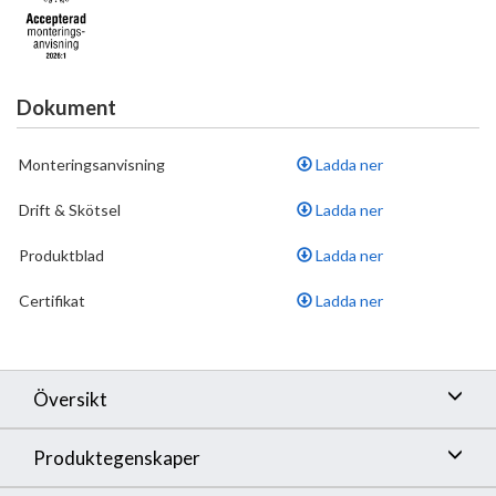
•
Med diskmaskinsavstängning, KV ej omställbar till VV
•
Hålmått Ø34-37 mm
Dokument
Monteringsanvisning
Ladda ner
Drift & Skötsel
Ladda ner
Produktblad
Ladda ner
Certifikat
Ladda ner
Översikt
Produktegenskaper