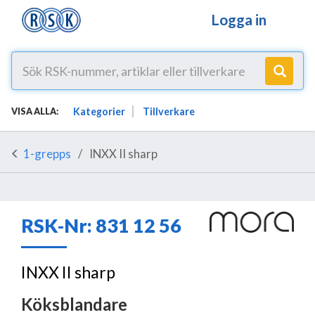
Logga in
Kategorier
Tillverkare
VISA ALLA:
1-grepps
INXX II sharp
RSK-Nr: 831 12 56
INXX II sharp
Köksblandare