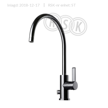
Inlagd: 2018-12-17
RSK-nr enhet: ST