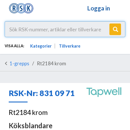
Logga in
Kategorier
Tillverkare
VISA ALLA:
1-grepps
Rt2184 krom
RSK-Nr: 831 09 71
Rt2184 krom
Köksblandare