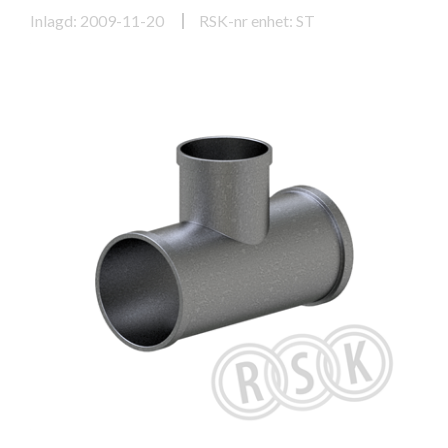
Inlagd: 2009-11-20
RSK-nr enhet: ST