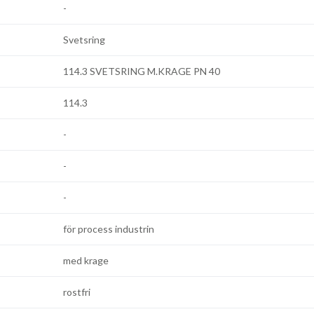
-
Svetsring
114.3 SVETSRING M.KRAGE PN 40
114.3
-
-
-
för process industrin
med krage
rostfri