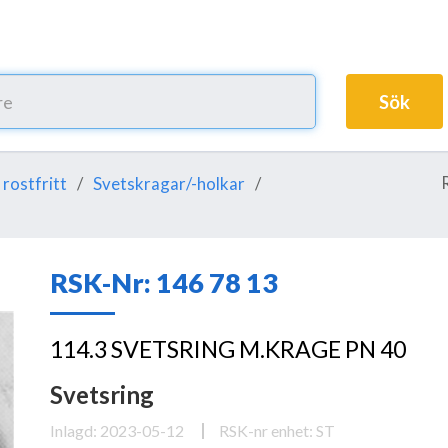
Sök
 rostfritt
Svetskragar/-holkar
RSK-Nr: 146 78 13
114.3 SVETSRING M.KRAGE PN 40
Svetsring
Inlagd: 2023-05-12
RSK-nr enhet: ST