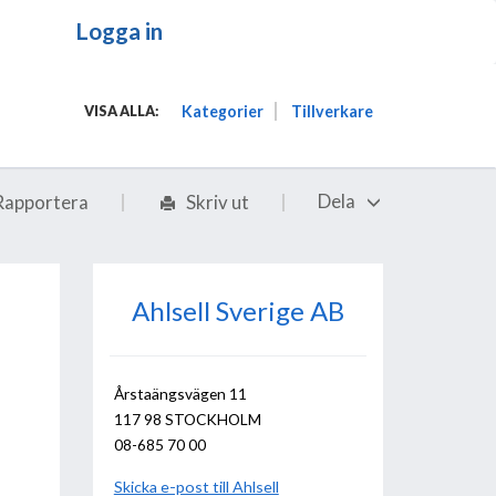
Logga in
Kategorier
Tillverkare
VISA ALLA:
Dela
Rapportera
Skriv ut
Ahlsell Sverige AB
Årstaängsvägen 11
117 98 STOCKHOLM
08-685 70 00
Skicka e-post till Ahlsell