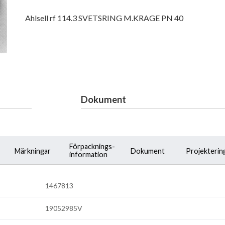
Ahlsell rf 114.3 SVETSRING M.KRAGE PN 40
Dokument
Förpacknings-
Märkningar
Dokument
Projekterin
information
1467813
19052985V