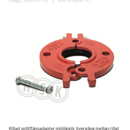
Inlagd: 2020-07-10
RSK-nr enhet: ST
Rillad splitflänsadapter möjliggör övergång mellan rillat