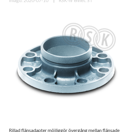
Inlagd: 2020-07-10
RSK-nr enhet: ST
Rillad flänsadapter möjliggör övergång mellan flänsade