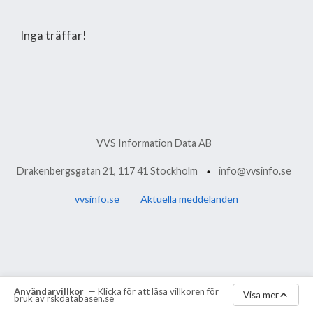
Inga träffar!
VVS Information Data AB
Drakenbergsgatan 21, 117 41 Stockholm
info@vvsinfo.se
vvsinfo.se
Aktuella meddelanden
Användarvillkor
— Klicka för att läsa villkoren för
Visa mer
bruk av rskdatabasen.se