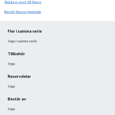
Skicka e-post till Ibeco
Besök
Ibeco
hemsida
Fler i samma serie
Inga i samma serie
Tillbehör
Inga
Reservdelar
Inga
Består av
Inga