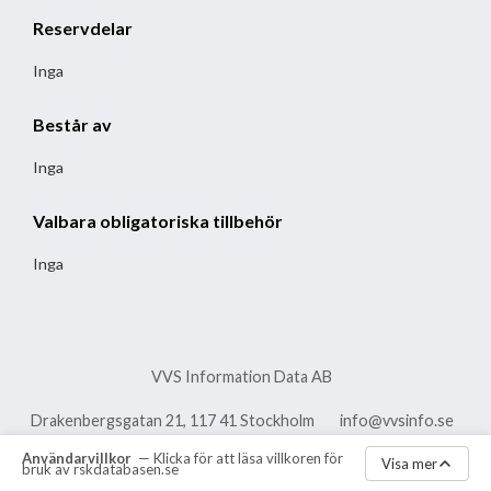
Reservdelar
Inga
Består av
Inga
Valbara obligatoriska tillbehör
Inga
VVS Information Data AB
Drakenbergsgatan 21, 117 41 Stockholm
info@vvsinfo.se
Användarvillkor
— Klicka för att läsa villkoren för
vvsinfo.se
Aktuella meddelanden
Visa mer
bruk av rskdatabasen.se