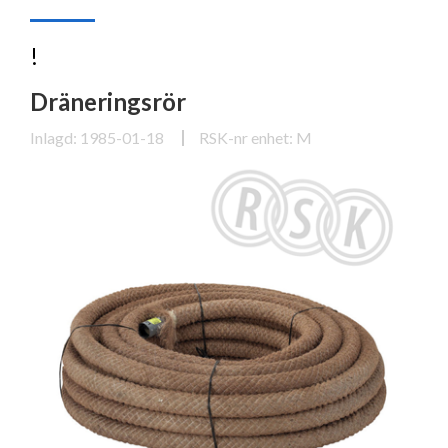
!
Dräneringsrör
Inlagd: 1985-01-18
RSK-nr enhet: M