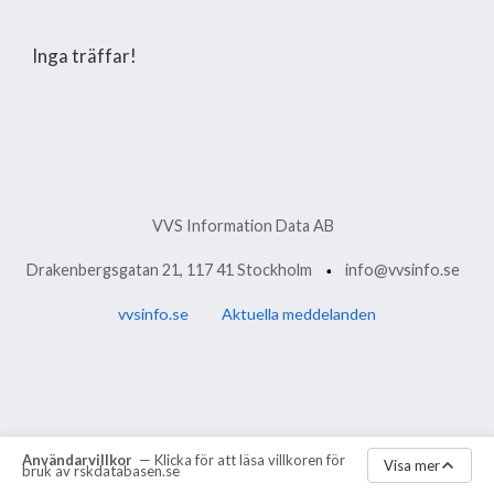
Inga träffar!
VVS Information Data AB
Drakenbergsgatan 21, 117 41 Stockholm
info@vvsinfo.se
vvsinfo.se
Aktuella meddelanden
Användarvillkor
— Klicka för att läsa villkoren för
Visa mer
bruk av rskdatabasen.se