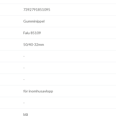
7392791851095
Gumminippel
Falu 85109
50/40-32mm
-
-
-
för inomhusavlopp
-
blå