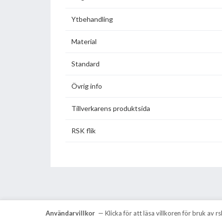
Ytbehandling
Material
Standard
Övrig info
Tillverkarens produktsida
RSK flik
Användarvillkor
— Klicka för att läsa villkoren för bruk av 
VVS Information Data AB