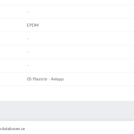
-
EPDM
-
-
-
05 Plaströr - Avlopp
rskdatabasen.se
Drakenbergsgatan 21, 117 41 Stockholm
info@vvsinfo.se
vvsin