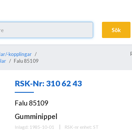
Sök
ar/-kopplingar
lar
Falu 85109
RSK-Nr: 310 62 43
Falu 85109
Gumminippel
Inlagd: 1985-10-01
RSK-nr enhet: ST