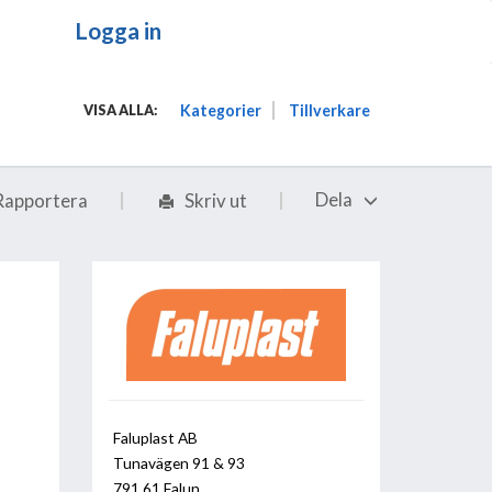
Logga in
Kategorier
Tillverkare
VISA ALLA:
Dela
Rapportera
Skriv ut
Faluplast AB
Tunavägen 91 & 93
791 61 Falun