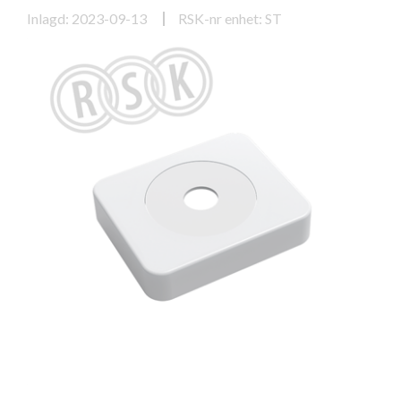
Inlagd: 2023-09-13
RSK-nr enhet: ST