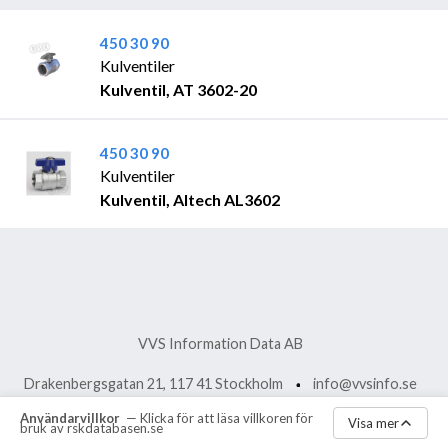
450 30 90
Kulventiler
Kulventil, AT 3602-20
450 30 90
Kulventiler
Kulventil, Altech AL3602
VVS Information Data AB
Drakenbergsgatan 21, 117 41 Stockholm
info@vvsinfo.se
Användarvillkor
— Klicka för att läsa villkoren för
vvsinfo.se
Aktuella meddelanden
Visa mer
bruk av rskdatabasen.se