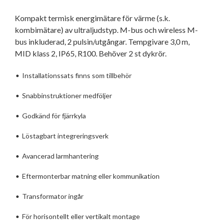
Kompakt termisk energimätare för värme (s.k.
kombimätare) av ultraljudstyp. M-bus och wireless M-
bus inkluderad, 2 pulsin/utgångar. Tempgivare 3,0 m,
MID klass 2, IP65, R100. Behöver 2 st dykrör.
•
Installationssats finns som tillbehör
•
Snabbinstruktioner medföljer
•
Godkänd för fjärrkyla
•
Löstagbart integreringsverk
•
Avancerad larmhantering
•
Eftermonterbar matning eller kommunikation
•
Transformator ingår
•
För horisontellt eller vertikalt montage