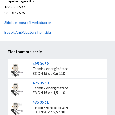
Propellervägen 8 B
183 62 TÄBY
0850167676
Skicka e-post till Ambiductor
Besök
Ambiductor
hemsida
Fler i samma serie
495 06 59
Termisk energimätare
E3 DN15 qp 0,6 110
495 06 60
Termisk energimätare
E3 DN15 qp 1,5 110
495 06 61
Termisk energimätare
E3 DN20 qp 2,5 130