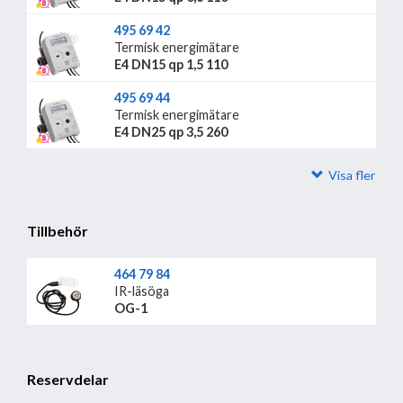
495 69 42
Termisk energimätare
E4 DN15 qp 1,5 110
495 69 44
Termisk energimätare
E4 DN25 qp 3,5 260
Visa fler
Tillbehör
464 79 84
IR-läsöga
OG-1
Reservdelar