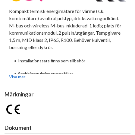
Kompakt termisk energimätare för värme (s.k.
kombimätare) av ultraljudstyp, dricksvattengodkänd.
M-bus och wireless M-bus inkluderad, 1 ledig plats för
kommunikationsmodul, 2 pulsin/utgångar. Tempgivare
1,5 m, MID klass 2, IP65, R100. Behöver kulventil,
bussning eller dykrör.
•
Installationssats finns som tillbehör
•
Snabbinstruktioner medföljer
Visa mer
•
Godkänd för fjärrvärme
Märkningar
•
Löstagbart integreringsverk
•
Avancerad larmhantering
•
Eftermonterbar matning eller kommunikation
Dokument