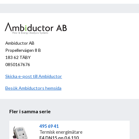
Ambiductor AB
Propellervägen 8 B
183 62 TÄBY
0850167676
Skicka e-post till Ambiductor
Besök
Ambiductor
hemsida
Fler i samma serie
495 69 41
Termisk energimätare
E4 DN15 qp 0,6 110