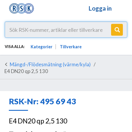
Logga in
Kategorier
Tillverkare
VISA ALLA:
Mängd-/Flödesmätning (värme/kyla)
E4 DN20 qp 2,5 130
RSK-Nr: 495 69 43
E4 DN20 qp 2,5 130