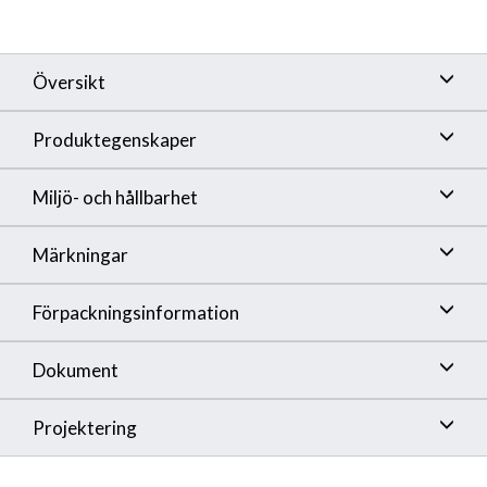
•
Batteri ingår
•
För horisontellt eller vertikalt montage
Översikt
Produktegenskaper
Miljö- och hållbarhet
Märkningar
Förpackningsinformation
Dokument
Projektering