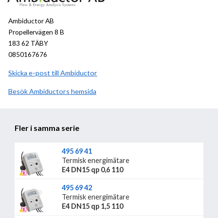
Ambiductor AB
Propellervägen 8 B
183 62 TÄBY
0850167676
Skicka e-post till Ambiductor
Besök
Ambiductor
hemsida
Fler i samma serie
495 69 41
Termisk energimätare
E4 DN15 qp 0,6 110
495 69 42
Termisk energimätare
E4 DN15 qp 1,5 110