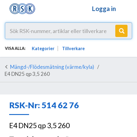
Logga in
Kategorier
Tillverkare
VISA ALLA:
Mängd-/Flödesmätning (värme/kyla)
E4 DN25 qp 3,5 260
RSK-Nr: 514 62 76
E4 DN25 qp 3,5 260