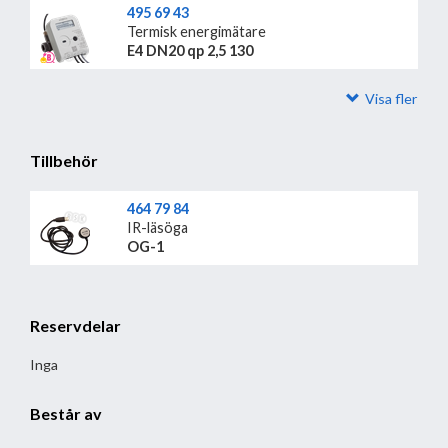
495 69 43
Termisk energimätare
E4 DN20 qp 2,5 130
Visa fler
Tillbehör
464 79 84
IR-läsöga
OG-1
Reservdelar
Inga
Består av