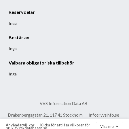
Reservdelar
Inga
Består av
Inga
Valbara obligatoriska tillbehör
Inga
VVS Information Data AB
Drakenbergsgatan 21, 117 41 Stockholm
info@vvsinfo.se
Användarvillkor
— Klicka för att läsa villkoren för
vvsinfo.se
Aktuella meddelanden
Visa mer
bruk av rskdatabasen.se