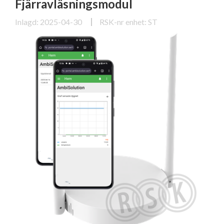
Fjärravläsningsmodul
Inlagd: 2025-04-30
RSK-nr enhet: ST