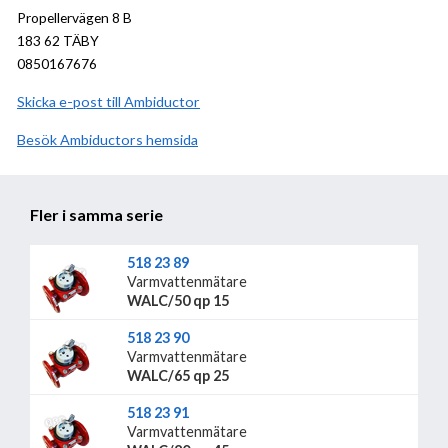
Propellervägen 8 B
183 62 TÄBY
0850167676
Skicka e-post till Ambiductor
Besök
Ambiductor
hemsida
Fler i samma serie
518 23 89
Varmvattenmätare
WALC/50 qp 15
518 23 90
Varmvattenmätare
WALC/65 qp 25
518 23 91
Varmvattenmätare