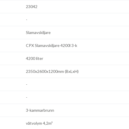
23042
-
Slamavskiljare
CPX Slamavskiljare 4200l 3-k
4200 liter
2350x2600x1200mm (BxLxH)
-
-
3-kammarbrunn
våtvolym 4,2m³