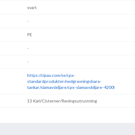
svart
-
PE
-
-
https://cipax.com/se/cpx-
standardprodukter/nedgravningsbara-
tankar/slamavskiljare/cpx-slamavskiljare-4200l
13 Kärl/Cisterner/Reningsutrustning