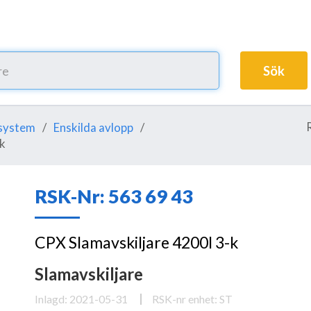
Sök
system
Enskilda avlopp
-k
RSK-Nr: 563 69 43
CPX Slamavskiljare 4200l 3-k
Slamavskiljare
Inlagd: 2021-05-31
RSK-nr enhet: ST