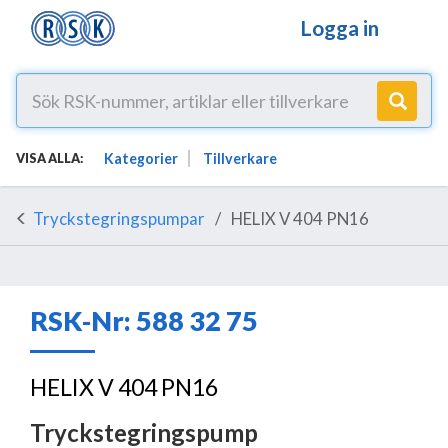
Logga in
Kategorier
Tillverkare
VISA ALLA:
Tryckstegringspumpar
HELIX V 404 PN16
RSK-Nr: 588 32 75
HELIX V 404 PN16
Tryckstegringspump