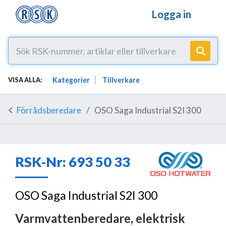
Logga in
Kategorier
Tillverkare
VISA ALLA:
Förrådsberedare
OSO Saga Industrial S2I 300
RSK-Nr: 693 50 33
OSO Saga Industrial S2I 300
Varmvattenberedare, elektrisk