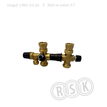
Inlagd: 1985-03-26
RSK-nr enhet: ST