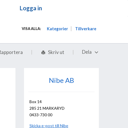
Logga in
Kategorier
Tillverkare
VISA ALLA:
Dela
Rapportera
Skriv ut
Nibe AB
Box 14
285 21 MARKARYD
0433-730 00
Skicka e-post till Nibe