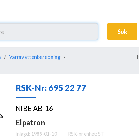
Sök
a
Varmvattenberedning
RSK-Nr: 695 22 77
NIBE AB-16
Elpatron
Inlagd: 1989-01-10
RSK-nr enhet: ST