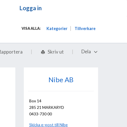
Logga in
Kategorier
Tillverkare
VISA ALLA:
Dela
Rapportera
Skriv ut
Nibe AB
Box 14
285 21 MARKARYD
0433-730 00
Skicka e-post till Nibe