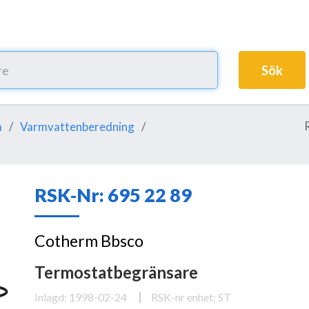
Sök
a
Varmvattenberedning
RSK-Nr: 695 22 89
Cotherm Bbsco
Termostatbegränsare
Inlagd: 1998-02-24
RSK-nr enhet: ST