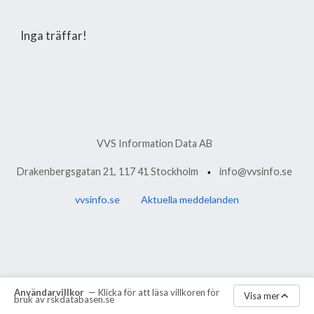
Inga träffar!
VVS Information Data AB
Drakenbergsgatan 21, 117 41 Stockholm
info@vvsinfo.se
vvsinfo.se
Aktuella meddelanden
Användarvillkor
— Klicka för att läsa villkoren för
Visa mer
bruk av rskdatabasen.se