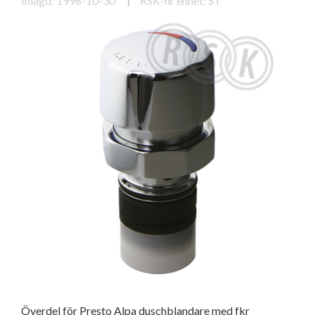
Inlagd: 1998-10-30
RSK-nr enhet: ST
Överdel för Presto Alpa duschblandare med fkr