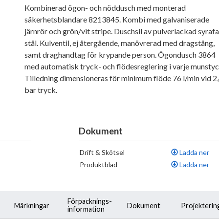
Kombinerad ögon- och nöddusch med monterad
säkerhetsblandare 8213845. Kombi med galvaniserade
järnrör och grön/vit stripe. Duschsil av pulverlackad syrafa
stål. Kulventil, ej återgående, manövrerad med dragstång,
samt draghandtag för krypande person. Ögondusch 3864
med automatisk tryck- och flödesreglering i varje munstyc
Tilledning dimensioneras för minimum flöde 76 l/min vid 2
bar tryck.
Dokument
Drift & Skötsel
Ladda ner
Produktblad
Ladda ner
Förpacknings-
Märkningar
Dokument
Projekterin
information