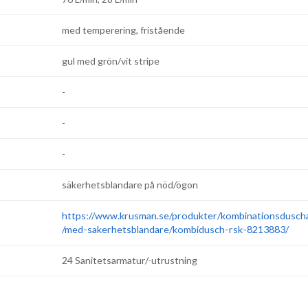
med temperering, fristående
gul med grön/vit stripe
-
-
-
säkerhetsblandare på nöd/ögon
https://www.krusman.se/produkter/kombinationsdusch
/med-sakerhetsblandare/kombidusch-rsk-8213883/
24 Sanitetsarmatur/-utrustning