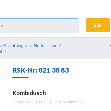
Sök
r/Anslutningar
Nödduschar
e)
RSK-Nr: 821 38 83
Kombidusch
Inlagd: 2005-10-07
RSK-nr enhet: ST