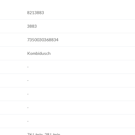
8213883
3883
7350030368834
Kombidusch
-
-
-
-
-
76 L/min, 28 L/min