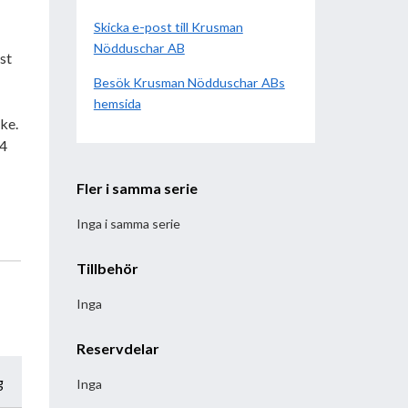
Skicka e-post till Krusman
Nödduschar AB
st
Besök
Krusman Nödduschar AB
hemsida
ke.
,4
Fler i samma serie
Inga i samma serie
Tillbehör
Inga
Reservdelar
g
Inga