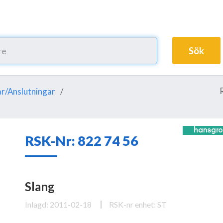
Sök
r/Anslutningar
RSK-Nr: 822 74 56
Slang
Inlagd: 2011-02-18
RSK-nr enhet: ST