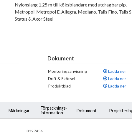
Nylonslang 1,25 m till köksblandare med utdragbar pip.
Metropol, Metropol E, Allegra, Mediano, Talis Fino, Talis S
Status & Axor Steel
Dokument
Monteringsanvisning
Ladda ner
Drift & Skötsel
Ladda ner
Produktblad
Ladda ner
Förpacknings-
Märkningar
Dokument
Projekterin
information
8227456