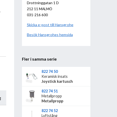
Drottninggatan 1 D
212 11 MALMÖ
,
031-216 600
Skicka e-post till Hansgrohe
Besök
Hansgrohe
hemsida
Fler i samma serie
822 74 50
Keramisk insats
Joystick kartusch
822 74 51
Metallpropp
g
Metallpropp
822 74 52
Lyftstång