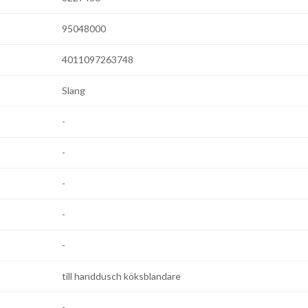
95048000
4011097263748
Slang
-
-
-
-
-
till handdusch köksblandare
-