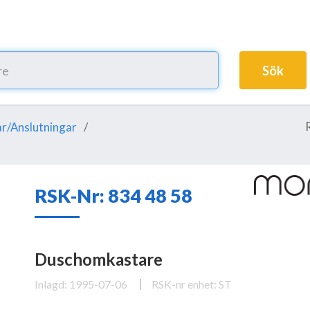
Sök
r/Anslutningar
RSK-Nr: 834 48 58
Duschomkastare
Inlagd: 1995-07-06
RSK-nr enhet: ST