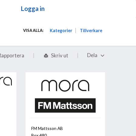
Logga in
Kategorier
Tillverkare
VISA ALLA:
Dela
Rapportera
Skriv ut
FM Mattsson AB
Box 480