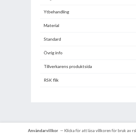
Ytbehandling
Material
Standard
Övrig info
Tillverkarens produktsida
RSK flik
Användarvillkor
— Klicka för att läsa villkoren för bruk av 
VVS Information Data AB