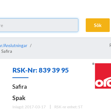
Sök
r/Anslutningar
Safira
RSK-Nr: 839 39 95
Safira
Spak
Inlagd: 2017-03-17
RSK-nr enhet: ST