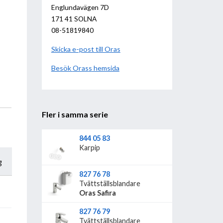
Englundavägen 7D
171 41 SOLNA
08-51819840
Skicka e-post till Oras
Besök
Oras
hemsida
Fler i samma serie
844 05 83
Karpip
g
827 76 78
Tvättställsblandare
Oras Safira
827 76 79
Tvättställsblandare