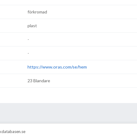
förkromad
plast
-
-
https://www.oras.com/se/hem
23 Blandare
rskdatabasen.se
Drakenbergsgatan 21, 117 41 Stockholm
info@vvsinfo.se
vvsin