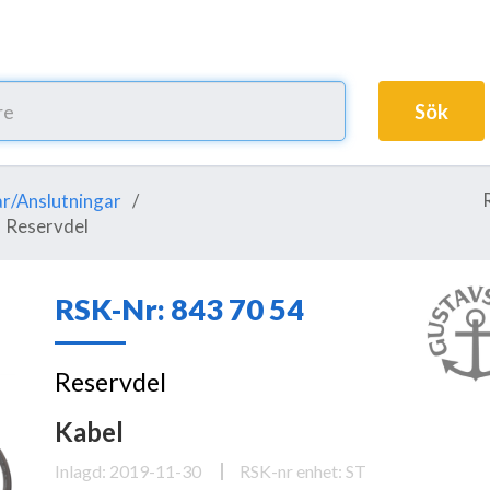
Sök
r/Anslutningar
Reservdel
RSK-Nr: 843 70 54
Reservdel
Kabel
Inlagd: 2019-11-30
RSK-nr enhet: ST