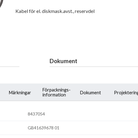
Kabel för el. diskmask.avst., reservdel
Dokument
Förpacknings-
Märkningar
Dokument
Projekterin
information
8437054
GB41639678 01