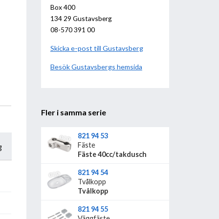
Box 400
134 29 Gustavsberg
08-570 391 00
Skicka e-post till Gustavsberg
Besök
Gustavsberg
hemsida
Fler i samma serie
821 94 53
Fäste
g
Fäste 40cc/takdusch
821 94 54
Tvålkopp
Tvålkopp
821 94 55
Väggfäste