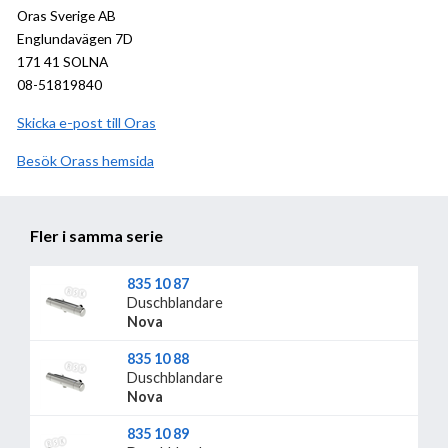
Oras Sverige AB
Englundavägen 7D
171 41 SOLNA
08-51819840
Skicka e-post till Oras
Besök
Oras
hemsida
Fler i samma serie
835 10 87
Duschblandare
Nova
835 10 88
Duschblandare
Nova
835 10 89