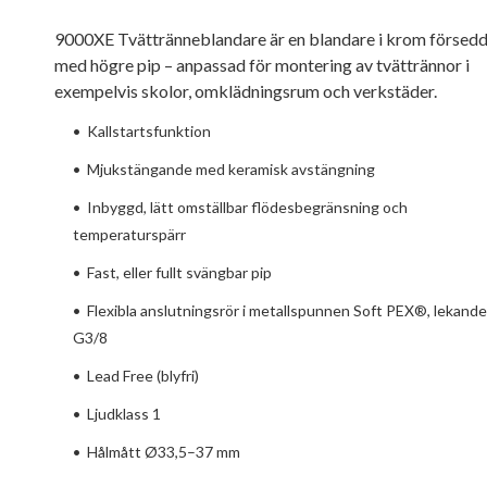
9000XE Tvättränneblandare är en blandare i krom försed
med högre pip – anpassad för montering av tvättrännor i
exempelvis skolor, omklädningsrum och verkstäder.
•
Kallstartsfunktion
•
Mjukstängande med keramisk avstängning
•
Inbyggd, lätt omställbar flödesbegränsning och
temperaturspärr
•
Fast, eller fullt svängbar pip
•
Flexibla anslutningsrör i metallspunnen Soft PEX®, lekande
G3/8
•
Lead Free (blyfri)
•
Ljudklass 1
•
Hålmått Ø33,5–37 mm