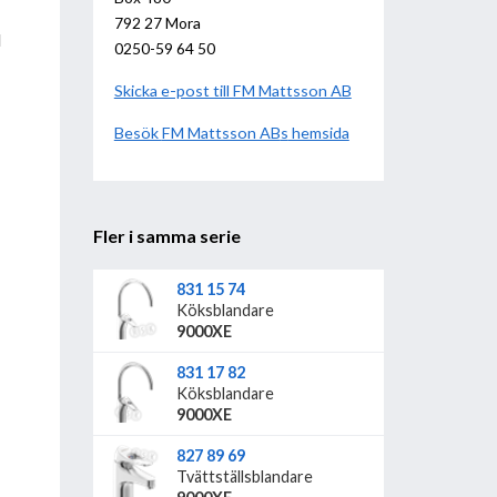
792 27 Mora
d
0250-59 64 50
Skicka e-post till FM Mattsson AB
Besök
FM Mattsson AB
hemsida
Fler i samma serie
831 15 74
Köksblandare
9000XE
831 17 82
Köksblandare
9000XE
827 89 69
Tvättställsblandare