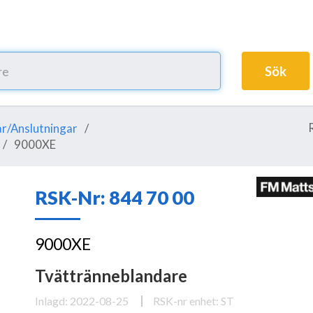
Sök
r/Anslutningar
9000XE
RSK-Nr: 844 70 00
9000XE
Tvättränneblandare
Inlagd: 2022-08-25
RSK-nr enhet: ST