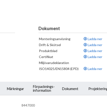
Dokument
Monteringsanvisning
Ladda ner
Drift & Skötsel
Ladda ner
Produktblad
Ladda ner
Certifikat
Ladda ner
Miljövarudeklaration
ISO14025/EN15804 (EPD)
Ladda ner
Förpacknings-
Märkningar
Dokument
Projekterin
information
8447000