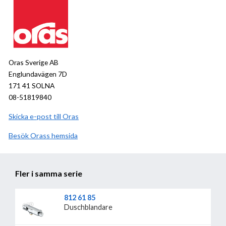
Oras Sverige AB
Englundavägen 7D
171 41 SOLNA
08-51819840
Skicka e-post till Oras
Besök
Oras
hemsida
Fler i samma serie
812 61 85
Duschblandare