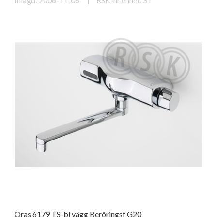
Inlagd: 2006-11-06
RSK-nr enhet: ST
Oras 6179 TS-bl vägg Beröringsf G20