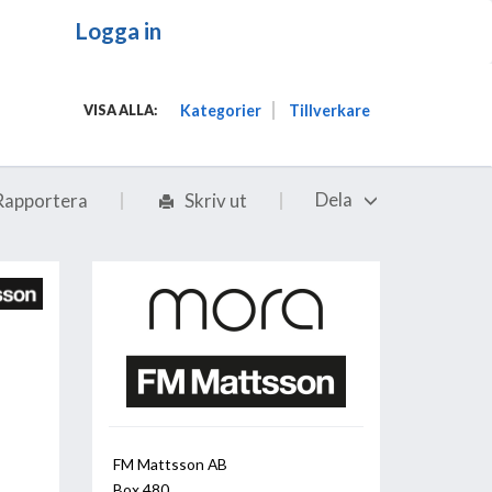
Logga in
Kategorier
Tillverkare
VISA ALLA:
Dela
Rapportera
Skriv ut
FM Mattsson AB
Box 480