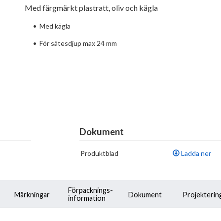
Med färgmärkt plastratt, oliv och kägla
•
Med kägla
•
För sätesdjup max 24 mm
Dokument
Produktblad
Ladda ner
Förpacknings-
Märkningar
Dokument
Projekterin
information