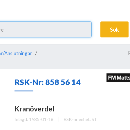
Sök
r/Anslutningar
RSK-Nr: 858 56 14
Kranöverdel
Inlagd: 1985-01-18
RSK-nr enhet: ST