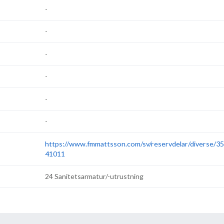
-
-
-
-
-
-
https://www.fmmattsson.com/sv/reservdelar/diverse/3
41011
24 Sanitetsarmatur/-utrustning