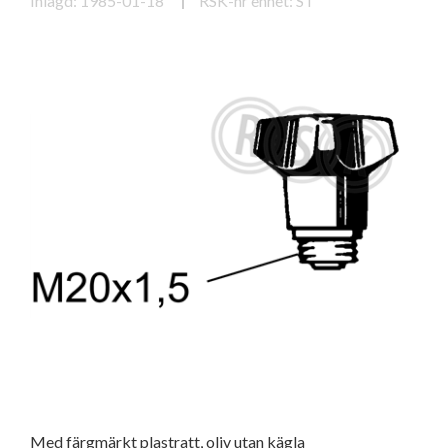
Inlagd: 1985-01-18
RSK-nr enhet: ST
Med färgmärkt plastratt, oliv utan kägla