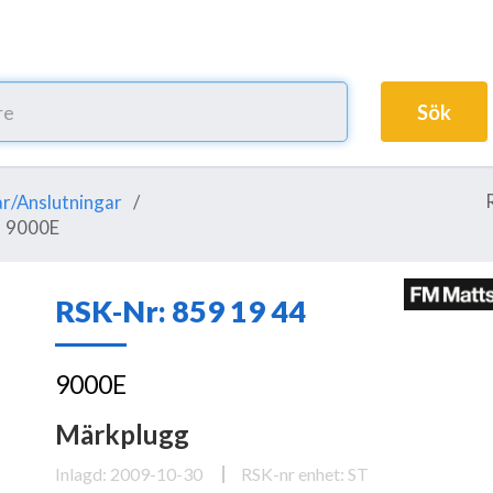
Sök
r/Anslutningar
9000E
RSK-Nr: 859 19 44
9000E
Märkplugg
Inlagd: 2009-10-30
RSK-nr enhet: ST