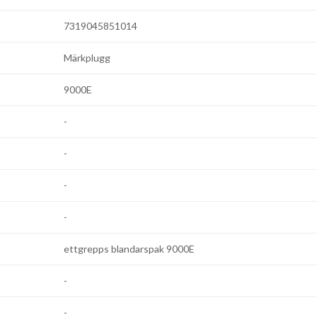
7319045851014
Märkplugg
9000E
-
-
-
-
ettgrepps blandarspak 9000E
-
-