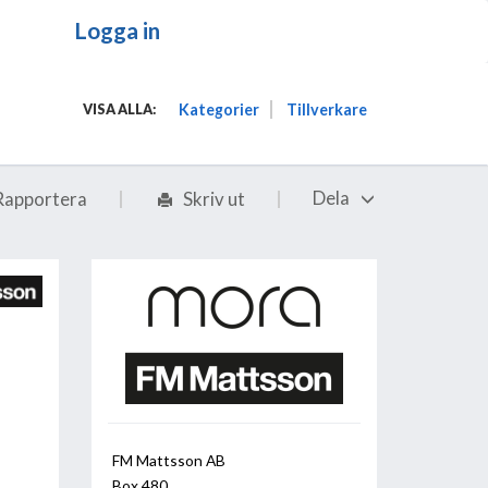
Logga in
Kategorier
Tillverkare
VISA ALLA:
Dela
Rapportera
Skriv ut
FM Mattsson AB
Box 480