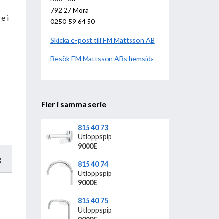
792 27 Mora
e i
0250-59 64 50
Skicka e-post till FM Mattsson AB
Besök
FM Mattsson AB
hemsida
Fler i samma serie
815 40 73
Utloppspip
9000E
g
815 40 74
Utloppspip
9000E
815 40 75
Utloppspip