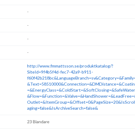
-
-
-
-
http://www.fmmattsson.se/produktkatalog/?
SiteId=9f4b5f4d-fec7-42a9-b911-
f60f42b218bc&LanguageBranch=sv&Category=&Family
&Text=58510000&Connection=&DMDistance=&Coatin
=&EnergyClass=&ColdStart=&SoftClosing=&SafeWate
&Flow=&Function=&Valve=&HandShower=&LeadFree=
Outlet=&ItemGroup=&Offset=0&PageSize=20&IsScrol
aging=false&IsArchiveSearch=false&
23 Blandare