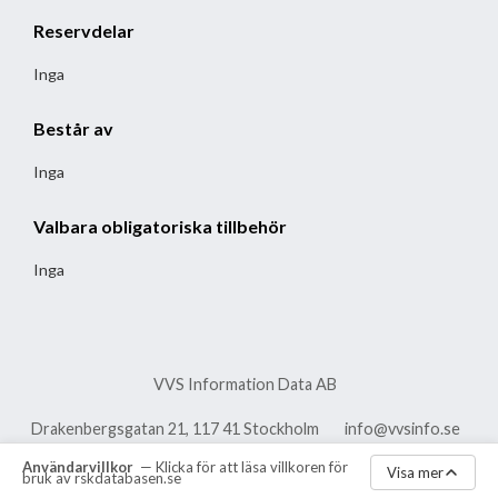
Reservdelar
Inga
Består av
Inga
Valbara obligatoriska tillbehör
Inga
VVS Information Data AB
Drakenbergsgatan 21, 117 41 Stockholm
info@vvsinfo.se
Användarvillkor
— Klicka för att läsa villkoren för
vvsinfo.se
Aktuella meddelanden
Visa mer
bruk av rskdatabasen.se