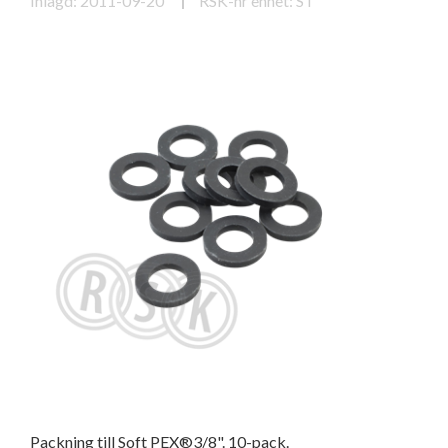
Inlagd: 2011-09-20
RSK-nr enhet: ST
Packning till Soft PEX®3/8". 10-pack.