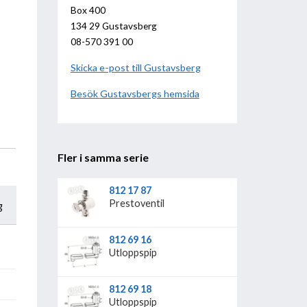
Box 400
134 29 Gustavsberg
08-570 391 00
Skicka e-post till Gustavsberg
Besök
Gustavsberg
hemsida
Fler i samma serie
812 17 87
Prestoventil
g
812 69 16
Utloppspip
812 69 18
Utloppspip