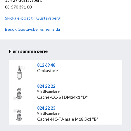
134 29 Gustavsberg
08-570 391 00
Skicka e-post till Gustavsberg
Besök
Gustavsberg
hemsida
Fler i samma serie
812 69 48
Omkastare
824 22 22
Strålsamlare
Caché-CC-STDM24x1 "D"
824 22 23
Strålsamlare
Caché-HC-TJ-male M18,5x1 "B"