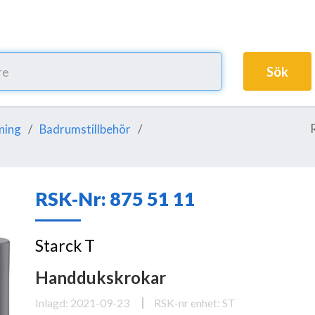
Sök
ning
Badrumstillbehör
RSK-Nr: 875 51 11
Starck T
Handdukskrokar
Inlagd: 2021-09-23
RSK-nr enhet: ST