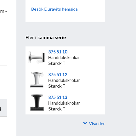
Besök
Duravit
hemsida
m -
Fler i samma serie
875 51 10
Handdukskrokar
Starck T
875 51 12
Handdukskrokar
Starck T
875 51 13
Handdukskrokar
g
Starck T
Visa fler