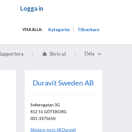
Logga in
Kategorier
Tillverkare
VISA ALLA:
Dela
Rapportera
Skriv ut
Duravit Sweden AB
Sofierogatan 3G
412 51 GÖTEBORG
031-3375650
Skicka e-post till Duravit