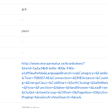
grå
-
plast
-
-
http://www.moraarmatur.se/kranboken/?
SiteId=5a2a34b8-b6fe-400a-940c-
a1d90ea9efda&LanguageBranch=sv&Category=&Family
&Text=708007.AE&Connection=&DMDistance=&Coati
g=&EnergyClass=&ColdStart=&SoftClosing=&SafeWat
=&Flow=&Function=&Valve=&HandShower=&LeadFree
&Outlet=&ItemGroup=&Offset=0&PageSize=20&IsScr
lPaging=false&IsArchiveSearch=false&
23 Blandare