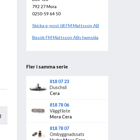
792 27 Mora
0250-59 64 50
Skicka e-post till FM Mattsson AB
Besök
FM Mattsson AB
hemsida
Fler i samma serie
818 07 23
Duschsil
Cera
818 78 06
Väggfäste
g
Mora Cera
818 78 07
Ombyggnadssats