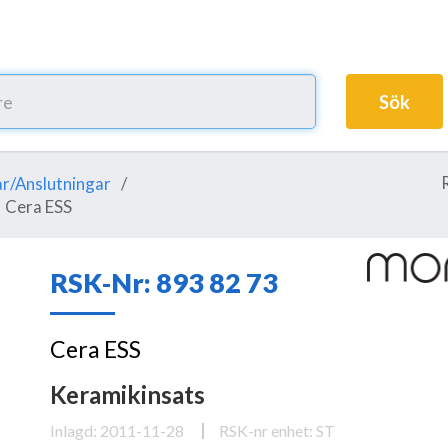
Sök
r/Anslutningar
Cera ESS
RSK-Nr: 893 82 73
Cera ESS
Keramikinsats
Inlagd: 2011-11-28
RSK-nr enhet: ST