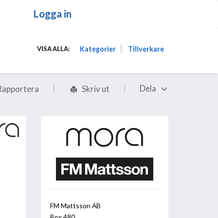
Logga in
Kategorier
Tillverkare
VISA ALLA:
Dela
Rapportera
Skriv ut
FM Mattsson AB
Box 480