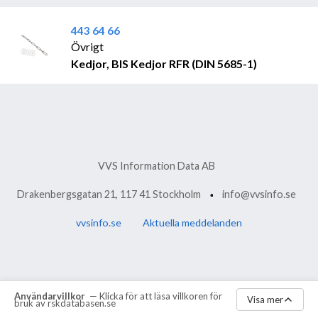
443 64 66
Övrigt
Kedjor, BIS Kedjor RFR (DIN 5685-1)
VVS Information Data AB
Drakenbergsgatan 21, 117 41 Stockholm
info@vvsinfo.se
vvsinfo.se
Aktuella meddelanden
Användarvillkor
— Klicka för att läsa villkoren för
Visa mer
bruk av rskdatabasen.se