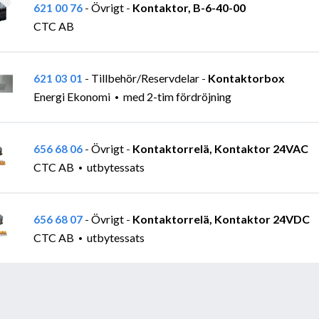
Övrigt
Kontaktor, B-6-40-00
621 00 76
-
-
CTC AB
Tillbehör/Reservdelar
Kontaktorbox
621 03 01
-
-
Energi Ekonomi
med 2-tim fördröjning
Övrigt
Kontaktorrelä, Kontaktor 24VAC
656 68 06
-
-
CTC AB
utbytessats
Övrigt
Kontaktorrelä, Kontaktor 24VDC
656 68 07
-
-
CTC AB
utbytessats