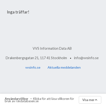
Inga träffar!
VVS Information Data AB
Drakenbergsgatan 21, 117 41 Stockholm
info@vvsinfo.se
vvsinfo.se
Aktuella meddelanden
Användarvillkor
— Klicka för att läsa villkoren för
Visa mer
bruk av rskdatabasen.se