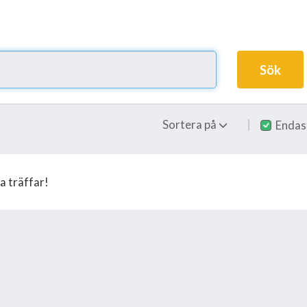
Sök
Sortera på
Endas
a träffar!